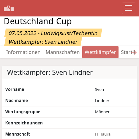
Deutschland-Cup
07.05.2022 - Ludwigslust/Techentin
Wettkämpfer: Sven Lindner
→
Informationen
Mannschaften
Wettkämpfer
Startlis
Wettkämpfer: Sven Lindner
Vorname
Sven
Nachname
Lindner
Wertungsgruppe
Männer
Kennzeichnungen
Mannschaft
FF Taura