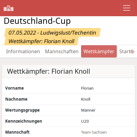
Deutschland-Cup
07.05.2022 - Ludwigslust/Techentin
Wettkämpfer: Florian Knoll
→
Informationen
Mannschaften
Wettkämpfer
Startlis
Wettkämpfer: Florian Knoll
Vorname
Florian
Nachname
Knoll
Wertungsgruppe
Männer
Kennzeichnungen
U20
Mannschaft
Team Sachsen