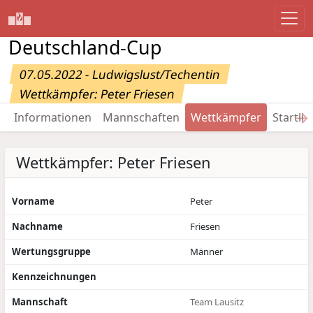
Deutschland-Cup
07.05.2022 - Ludwigslust/Techentin
Wettkämpfer: Peter Friesen
→
Informationen
Mannschaften
Wettkämpfer
Startlis
Wettkämpfer: Peter Friesen
Vorname
Peter
Nachname
Friesen
Wertungsgruppe
Männer
Kennzeichnungen
Mannschaft
Team Lausitz