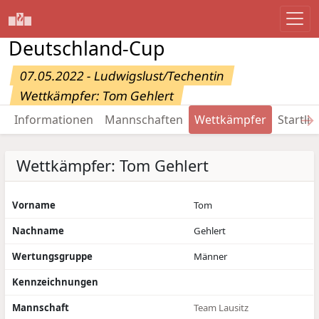
Deutschland-Cup
07.05.2022 - Ludwigslust/Techentin
Wettkämpfer: Tom Gehlert
→
Informationen
Mannschaften
Wettkämpfer
Startlis
Wettkämpfer: Tom Gehlert
Vorname
Tom
Nachname
Gehlert
Wertungsgruppe
Männer
Kennzeichnungen
Mannschaft
Team Lausitz