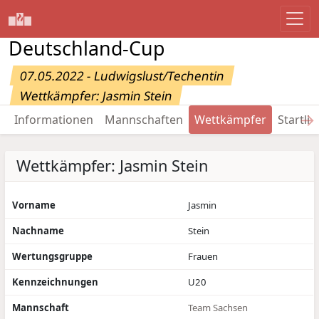
Deutschland-Cup
07.05.2022 - Ludwigslust/Techentin
Wettkämpfer: Jasmin Stein
→
Informationen
Mannschaften
Wettkämpfer
Startlis
Wettkämpfer: Jasmin Stein
Vorname
Jasmin
Nachname
Stein
Wertungsgruppe
Frauen
Kennzeichnungen
U20
Mannschaft
Team Sachsen