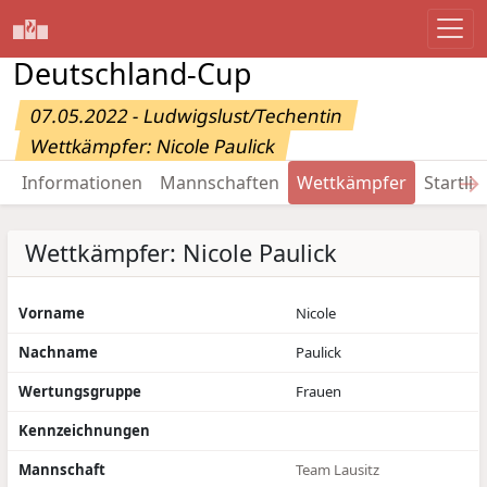
Deutschland-Cup
07.05.2022 - Ludwigslust/Techentin
Wettkämpfer: Nicole Paulick
→
Informationen
Mannschaften
Wettkämpfer
Startlis
Wettkämpfer: Nicole Paulick
Vorname
Nicole
Nachname
Paulick
Wertungsgruppe
Frauen
Kennzeichnungen
Mannschaft
Team Lausitz