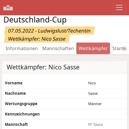
Deutschland-Cup
07.05.2022 - Ludwigslust/Techentin
Wettkämpfer: Nico Sasse
→
Informationen
Mannschaften
Wettkämpfer
Startlis
Wettkämpfer: Nico Sasse
Vorname
Nico
Nachname
Sasse
Wertungsgruppe
Männer
Kennzeichnungen
Mannschaft
FF Taura