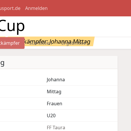
usport.de
Anmelden
-Cup
n
Wettkämpfer: Johanna Mittag
tkämpfer
Startlisten
Ergebnisse
ag
Johanna
Mittag
Frauen
U20
FF Taura