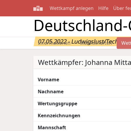
Wettkampf anlegen
Hilfe
Über fe
Deutschland
07.05.2022 - Ludwigslust/Techenti
Informationen
Mannschaften
Wet
Wettkämpfer: Johanna Mitt
Vorname
Nachname
Wertungsgruppe
Kennzeichnungen
Mannschaft