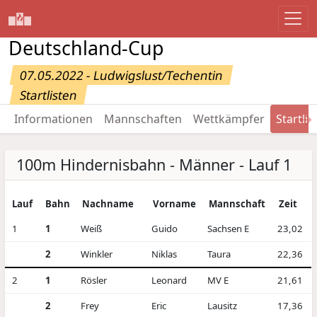
Deutschland-Cup
07.05.2022 - Ludwigslust/Techentin
Startlisten
→
Informationen
Mannschaften
Wettkämpfer
Startlis
100m Hindernisbahn - Männer - Lauf 1
Lauf
Bahn
Nachname
Vorname
Mannschaft
Zeit
1
1
Weiß
Guido
Sachsen E
23,02
2
Winkler
Niklas
Taura
22,36
2
1
Rösler
Leonard
MV E
21,61
2
Frey
Eric
Lausitz
17,36