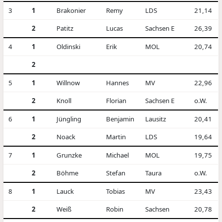
3
1
Brakonier
Remy
LDS
21,14
2
Patitz
Lucas
Sachsen E
26,39
4
1
Oldinski
Erik
MOL
20,74
2
5
1
Willnow
Hannes
MV
22,96
2
Knoll
Florian
Sachsen E
o.W.
6
1
Jüngling
Benjamin
Lausitz
20,41
2
Noack
Martin
LDS
19,64
7
1
Grunzke
Michael
MOL
19,75
2
Böhme
Stefan
Taura
o.W.
8
1
Lauck
Tobias
MV
23,43
2
Weiß
Robin
Sachsen
20,78