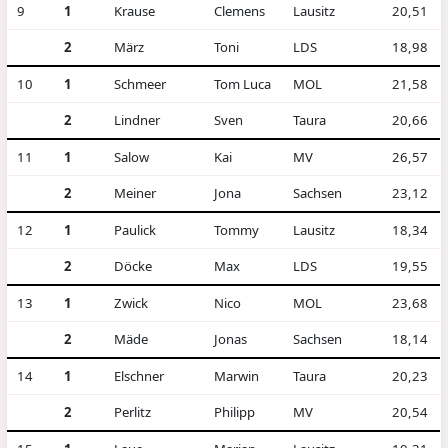
9
1
Krause
Clemens
Lausitz
20,51
2
März
Toni
LDS
18,98
10
1
Schmeer
Tom Luca
MOL
21,58
2
Lindner
Sven
Taura
20,66
11
1
Salow
Kai
MV
26,57
2
Meiner
Jona
Sachsen
23,12
12
1
Paulick
Tommy
Lausitz
18,34
2
Döcke
Max
LDS
19,55
13
1
Zwick
Nico
MOL
23,68
2
Mäde
Jonas
Sachsen
18,14
14
1
Elschner
Marwin
Taura
20,23
2
Perlitz
Philipp
MV
20,54