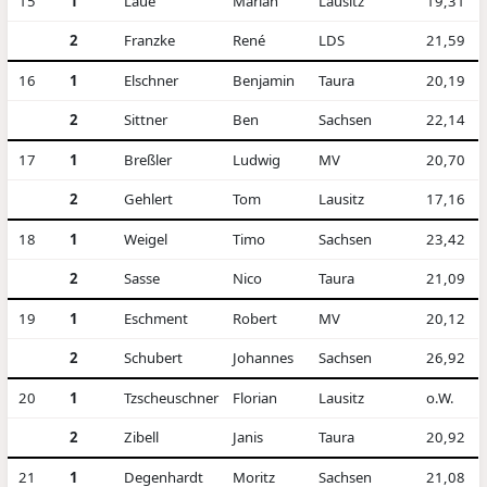
15
1
Laue
Marian
Lausitz
19,31
2
Franzke
René
LDS
21,59
16
1
Elschner
Benjamin
Taura
20,19
2
Sittner
Ben
Sachsen
22,14
17
1
Breßler
Ludwig
MV
20,70
2
Gehlert
Tom
Lausitz
17,16
18
1
Weigel
Timo
Sachsen
23,42
2
Sasse
Nico
Taura
21,09
19
1
Eschment
Robert
MV
20,12
2
Schubert
Johannes
Sachsen
26,92
20
1
Tzscheuschner
Florian
Lausitz
o.W.
2
Zibell
Janis
Taura
20,92
21
1
Degenhardt
Moritz
Sachsen
21,08