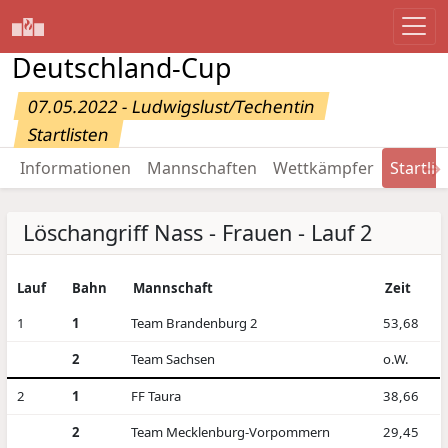
Deutschland-Cup
07.05.2022 - Ludwigslust/Techentin
Startlisten
→
Informationen
Mannschaften
Wettkämpfer
Startlis
Löschangriff Nass - Frauen - Lauf 2
Lauf
Bahn
Mannschaft
Zeit
1
1
Team Brandenburg 2
53,68
2
Team Sachsen
o.W.
2
1
FF Taura
38,66
2
Team Mecklenburg-Vorpommern
29,45