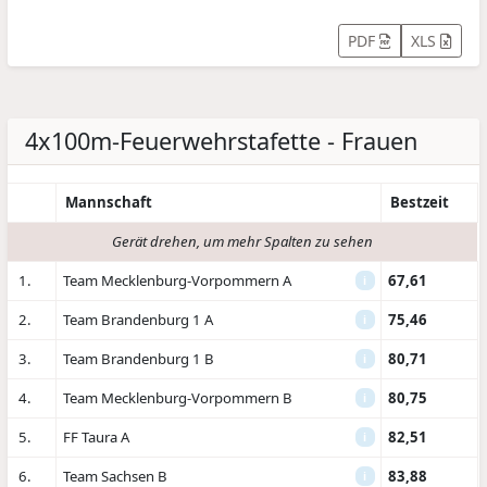
PDF
XLS
4x100m-Feuerwehrstafette - Frauen
Mannschaft
Bestzeit
Gerät drehen, um mehr Spalten zu sehen
1.
Team Mecklenburg-Vorpommern A
67,61
i
2.
Team Brandenburg 1 A
75,46
i
3.
Team Brandenburg 1 B
80,71
i
4.
Team Mecklenburg-Vorpommern B
80,75
i
5.
FF Taura A
82,51
i
6.
Team Sachsen B
83,88
i