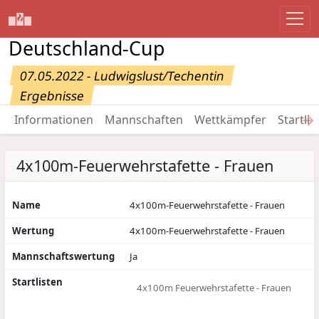
Deutschland-Cup
07.05.2022 - Ludwigslust/Techentin
Ergebnisse
→
Informationen
Mannschaften
Wettkämpfer
Startlis
4x100m-Feuerwehrstafette - Frauen
Name
4x100m-Feuerwehrstafette - Frauen
Wertung
4x100m-Feuerwehrstafette - Frauen
Mannschaftswertung
Ja
Startlisten
4x100m Feuerwehrstafette - Frauen