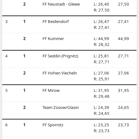
2
FF Neustadt - Glewe
L: 26,40
27,50
R: 27,50
3
1
FF Beidendorf
L: 26,47
27,41
R: 27,41
2
FF Kummer
L: 44,99
44,99
R: 28,32
4
1
FF Seddin (Prignitz)
L: 25,81
27,71
R: 27,71
2
FF Hohen Viecheln
L: 27,06
27,06
R: 25,91
5
1
FF Mirow
L: 31,95
31,95
R: 29,48
2
Team Züsow/Glasin
L: 24,39
24,65
R: 24,65
6
1
FF Spornitz
L: 23,25
23,73
R: 23,73