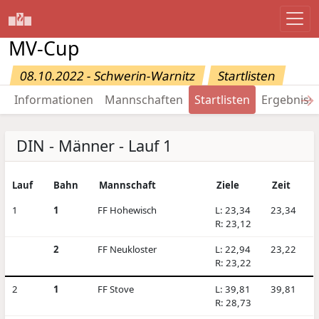
MV-Cup
08.10.2022 - Schwerin-Warnitz
Startlisten
→
Informationen
Mannschaften
Startlisten
Ergebniss
DIN - Männer - Lauf 1
Lauf
Bahn
Mannschaft
Ziele
Zeit
1
1
FF Hohewisch
L: 23,34
23,34
R: 23,12
2
FF Neukloster
L: 22,94
23,22
R: 23,22
2
1
FF Stove
L: 39,81
39,81
R: 28,73