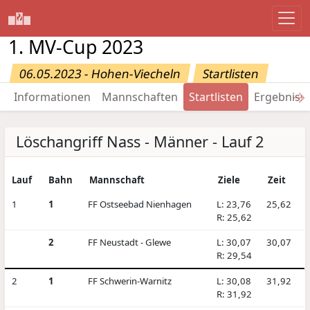
1. MV-Cup 2023
06.05.2023 - Hohen-Viecheln
Startlisten
→
Informationen
Mannschaften
Startlisten
Ergebniss
Löschangriff Nass - Männer - Lauf 2
Lauf
Bahn
Mannschaft
Ziele
Zeit
1
1
FF Ostseebad Nienhagen
L: 23,76
25,62
R: 25,62
2
FF Neustadt - Glewe
L: 30,07
30,07
R: 29,54
2
1
FF Schwerin-Warnitz
L: 30,08
31,92
R: 31,92