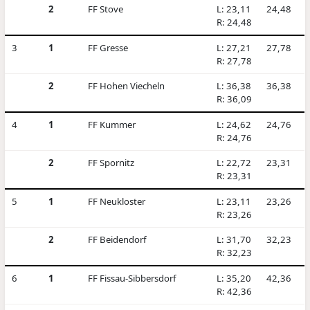
2
FF Stove
L: 23,11
24,48
R: 24,48
3
1
FF Gresse
L: 27,21
27,78
R: 27,78
2
FF Hohen Viecheln
L: 36,38
36,38
R: 36,09
4
1
FF Kummer
L: 24,62
24,76
R: 24,76
2
FF Spornitz
L: 22,72
23,31
R: 23,31
5
1
FF Neukloster
L: 23,11
23,26
R: 23,26
2
FF Beidendorf
L: 31,70
32,23
R: 32,23
6
1
FF Fissau-Sibbersdorf
L: 35,20
42,36
R: 42,36