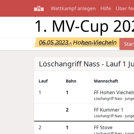
Wettkampf anlegen
Hilfe
Über fe
1. MV-Cup 20
06.05.2023 - Hohen-Viecheln
Sta
Informationen
Mannschaften
Star
Löschangriff Nass - Lauf 1 
Lauf
Bahn
Mannschaft
1
1
FF Hohen Viechel
Löschangriff Nass - Jung
2
FF Kummer 1
Löschangriff Nass - Jung
2
1
FF Stove
Löschangriff Nass - Jung