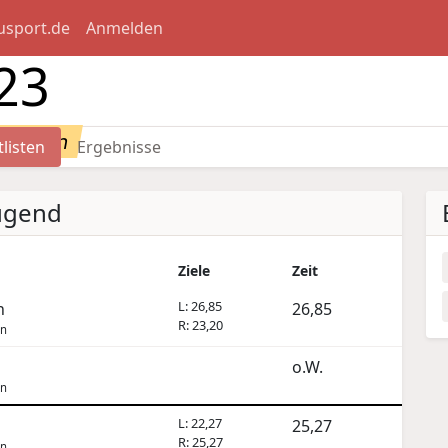
usport.de
Anmelden
23
rtlisten
tlisten
Ergebnisse
Jugend
Ziele
Zeit
L: 26,85
n
26,85
R: 23,20
en
o.W.
en
L: 22,27
25,27
R: 25,27
en