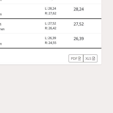
L: 28,24
28,24
R: 27,62
en
L: 27,52
n
27,52
R: 26,42
chen
L: 26,39
26,39
R: 24,55
en
PDF
XLS