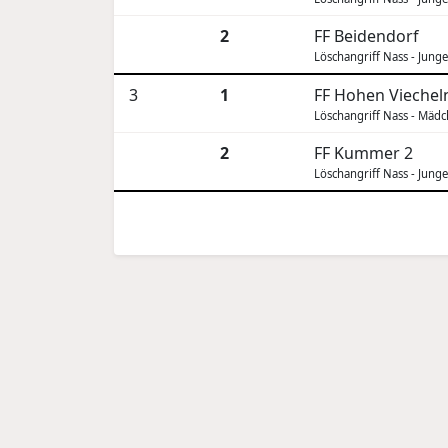
2
FF Beidendorf
Löschangriff Nass - Jung
3
1
FF Hohen Viechel
Löschangriff Nass - Mäd
2
FF Kummer 2
Löschangriff Nass - Jung