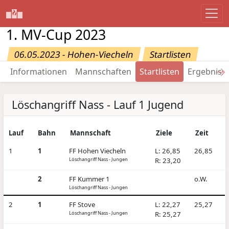
1. MV-Cup 2023
06.05.2023 - Hohen-Viecheln
Startlisten
→
Informationen
Mannschaften
Startlisten
Ergebniss
Löschangriff Nass - Lauf 1 Jugend
Lauf
Bahn
Mannschaft
Ziele
Zeit
1
1
FF Hohen Viecheln
L: 26,85
26,85
Löschangriff Nass - Jungen
R: 23,20
2
FF Kummer 1
o.W.
Löschangriff Nass - Jungen
2
1
FF Stove
L: 22,27
25,27
Löschangriff Nass - Jungen
R: 25,27