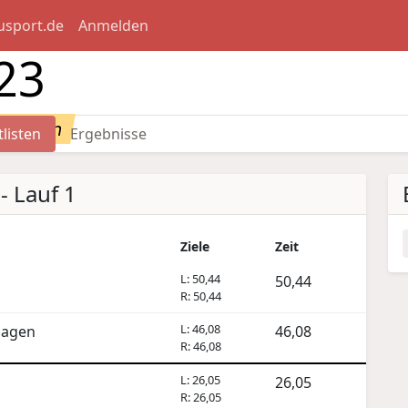
usport.de
Anmelden
23
rtlisten
tlisten
Ergebnisse
- Lauf 1
Ziele
Zeit
L: 50,44
50,44
R: 50,44
L: 46,08
hagen
46,08
R: 46,08
L: 26,05
26,05
R: 26,05