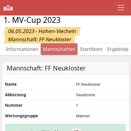
1. MV-Cup 2023
06.05.2023 - Hohen-Viecheln
Mannschaft: FF Neukloster
→
Informationen
Mannschaften
Startlisten
Ergebniss
Mannschaft: FF Neukloster
Name
FF Neukloster
Abkürzung
Neukloster
Nummer
1
Wertungsgruppe
Männer