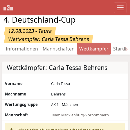
4. Deutschland-Cup
12.08.2023 - Taura
Wettkämpfer: Carla Tessa Behrens
→
Informationen
Mannschaften
Wettkämpfer
Startlis
Wettkämpfer: Carla Tessa Behrens
Vorname
Carla Tessa
Nachname
Behrens
Wertungsgruppe
AK 1 - Mädchen
Mannschaft
Team Mecklenburg-Vorpommern