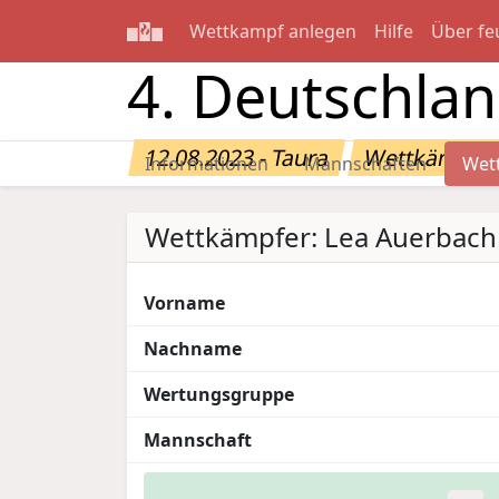
Wettkampf anlegen
Hilfe
Über fe
4. Deutschla
12.08.2023 - Taura
Wettkämpfer
Informationen
Mannschaften
Wet
Wettkämpfer: Lea Auerbach
Vorname
Nachname
Wertungsgruppe
Mannschaft