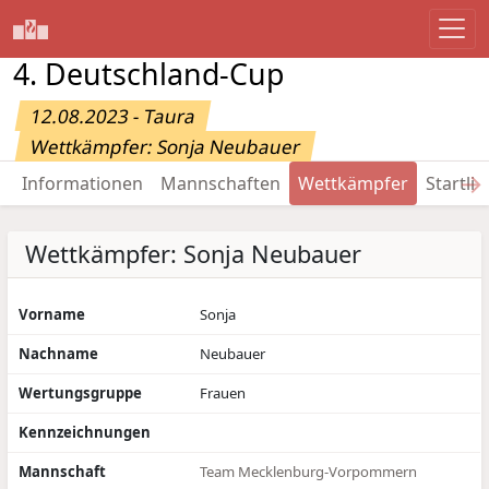
4. Deutschland-Cup
12.08.2023 - Taura
Wettkämpfer: Sonja Neubauer
→
Informationen
Mannschaften
Wettkämpfer
Startlis
Wettkämpfer: Sonja Neubauer
Vorname
Sonja
Nachname
Neubauer
Wertungsgruppe
Frauen
Kennzeichnungen
Mannschaft
Team Mecklenburg-Vorpommern