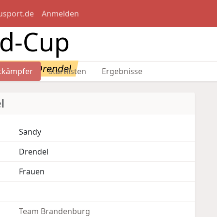
usport.de
Anmelden
nd-Cup
: Sandy Drendel
tkämpfer
Startlisten
Ergebnisse
l
Sandy
Drendel
Frauen
Team Brandenburg