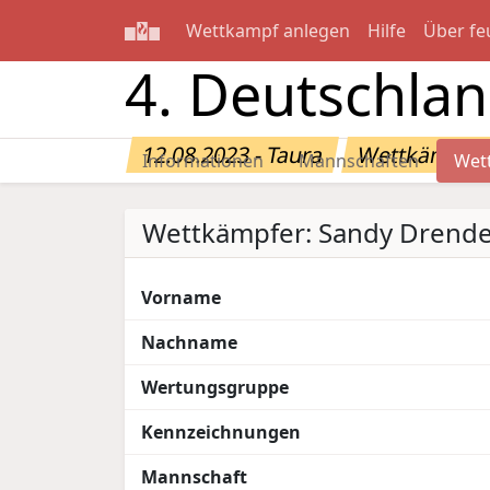
Wettkampf anlegen
Hilfe
Über fe
4. Deutschla
12.08.2023 - Taura
Wettkämpfer
Informationen
Mannschaften
Wet
Wettkämpfer: Sandy Drende
Vorname
Nachname
Wertungsgruppe
Kennzeichnungen
Mannschaft