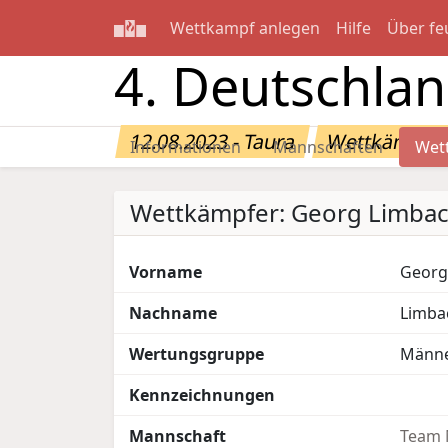
Wettkampf anlegen
Hilfe
Über fe
4. Deutschla
12.08.2023 - Taura
Wettkämpfer
Informationen
Mannschaften
Wet
Wettkämpfer: Georg Limba
Vorname
Georg
Nachname
Limba
Wertungsgruppe
Männ
Kennzeichnungen
Mannschaft
Team 