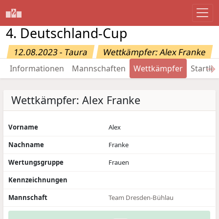
4. Deutschland-Cup
12.08.2023 - Taura
Wettkämpfer: Alex Franke
→
Informationen
Mannschaften
Wettkämpfer
Startlis
Wettkämpfer: Alex Franke
Vorname
Alex
Nachname
Franke
Wertungsgruppe
Frauen
Kennzeichnungen
Mannschaft
Team Dresden-Bühlau