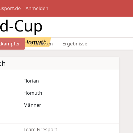
usport.de
Anmelden
nd-Cup
: Florian Homuth
tkämpfer
Startlisten
Ergebnisse
th
Florian
Homuth
Männer
Team Firesport