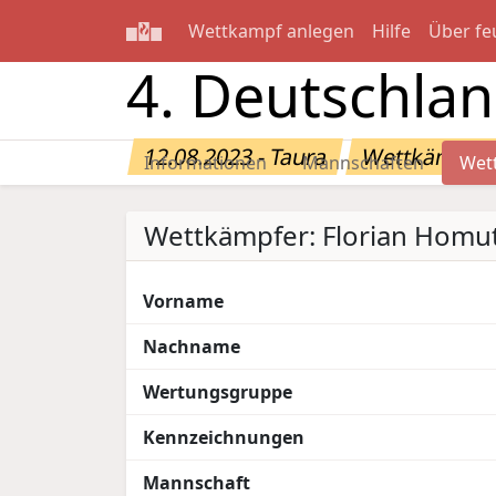
Wettkampf anlegen
Hilfe
Über fe
4. Deutschla
12.08.2023 - Taura
Wettkämpfer
Informationen
Mannschaften
Wet
Wettkämpfer: Florian Homu
Vorname
Nachname
Wertungsgruppe
Kennzeichnungen
Mannschaft