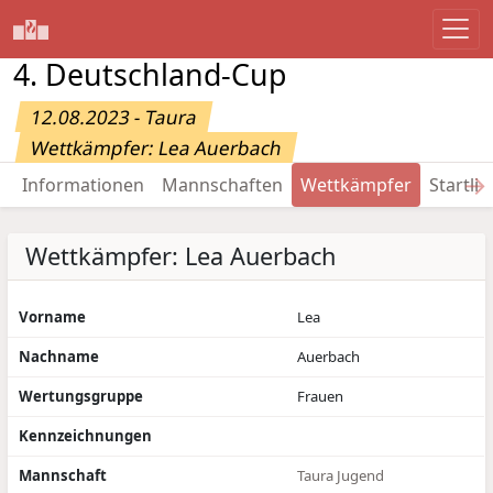
4. Deutschland-Cup
12.08.2023 - Taura
Wettkämpfer: Lea Auerbach
→
Informationen
Mannschaften
Wettkämpfer
Startlis
Wettkämpfer: Lea Auerbach
Vorname
Lea
Nachname
Auerbach
Wertungsgruppe
Frauen
Kennzeichnungen
Mannschaft
Taura Jugend