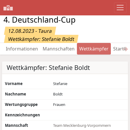
4. Deutschland-Cup
12.08.2023 - Taura
Wettkämpfer: Stefanie Boldt
→
Informationen
Mannschaften
Wettkämpfer
Startlis
Wettkämpfer: Stefanie Boldt
Vorname
Stefanie
Nachname
Boldt
Wertungsgruppe
Frauen
Kennzeichnungen
Mannschaft
Team Mecklenburg-Vorpommern