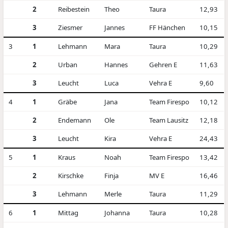
2
Reibestein
Theo
Taura
12,93
3
Ziesmer
Jannes
FF Hänchen
10,15
3
1
Lehmann
Mara
Taura
10,29
2
Urban
Hannes
Gehren E
11,63
3
Leucht
Luca
Vehra E
9,60
4
1
Gräbe
Jana
Team Firespo
10,12
2
Endemann
Ole
Team Lausitz
12,18
3
Leucht
Kira
Vehra E
24,43
5
1
Kraus
Noah
Team Firespo
13,42
2
Kirschke
Finja
MV E
16,46
3
Lehmann
Merle
Taura
11,29
6
1
Mittag
Johanna
Taura
10,28