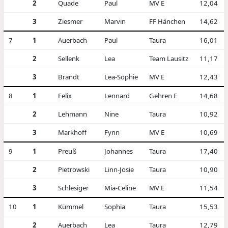
2
Quade
Paul
MV E
12,04
3
Ziesmer
Marvin
FF Hänchen
14,62
7
1
Auerbach
Paul
Taura
16,01
2
Sellenk
Lea
Team Lausitz
11,17
3
Brandt
Lea-Sophie
MV E
12,43
8
1
Felix
Lennard
Gehren E
14,68
2
Lehmann
Nine
Taura
10,92
3
Markhoff
Fynn
MV E
10,69
9
1
Preuß
Johannes
Taura
17,40
2
Pietrowski
Linn-Josie
Taura
10,90
3
Schlesiger
Mia-Celine
MV E
11,54
10
1
Kümmel
Sophia
Taura
15,53
2
Auerbach
Lea
Taura
12,79