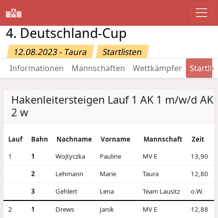
4. Deutschland-Cup
12.08.2023 - Taura
Startlisten
→
Informationen
Mannschaften
Wettkämpfer
Startlis
Hakenleitersteigen Lauf 1 AK 1 m/w/d AK
2 w
Lauf
Bahn
Nachname
Vorname
Mannschaft
Zeit
1
1
Wojtyczka
Pauline
MV E
13,90
2
Lehmann
Marie
Taura
12,80
3
Gehlert
Lena
Team Lausitz
o.W.
2
1
Drews
Janik
MV E
12,88