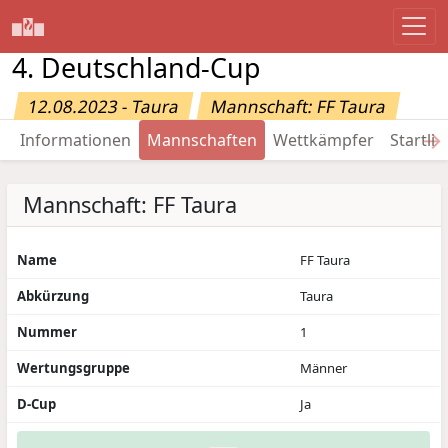
4. Deutschland-Cup
12.08.2023 - Taura
Mannschaft: FF Taura
→
Informationen
Mannschaften
Wettkämpfer
Startlis
Mannschaft: FF Taura
Name
FF Taura
Abkürzung
Taura
Nummer
1
Wertungsgruppe
Männer
D-Cup
Ja