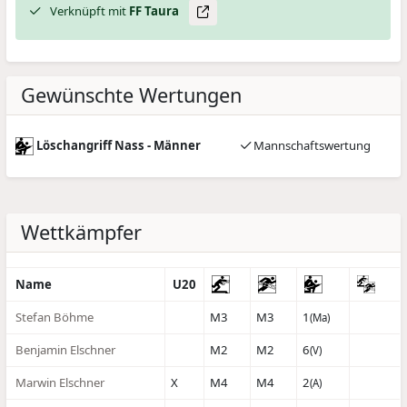
Verknüpft mit
FF Taura
Gewünschte Wertungen
Löschangriff Nass - Männer
Mannschaftswertung
Wettkämpfer
Name
U20
Stefan Böhme
M3
M3
1
(Ma)
Benjamin Elschner
M2
M2
6
(V)
Marwin Elschner
X
M4
M4
2
(A)