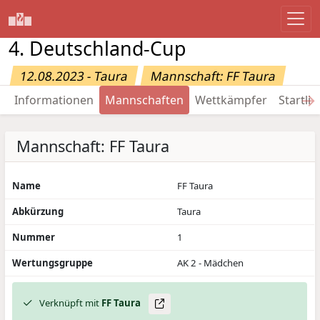
4. Deutschland-Cup
12.08.2023 - Taura
Mannschaft: FF Taura
→
Informationen
Mannschaften
Wettkämpfer
Startlis
Mannschaft: FF Taura
Name
FF Taura
Abkürzung
Taura
Nummer
1
Wertungsgruppe
AK 2 - Mädchen
Verknüpft mit
FF Taura