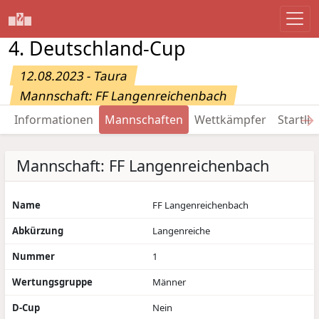
4. Deutschland-Cup
12.08.2023 - Taura
Mannschaft: FF Langenreichenbach
→
Informationen
Mannschaften
Wettkämpfer
Startlis
Mannschaft: FF Langenreichenbach
Name
FF Langenreichenbach
Abkürzung
Langenreiche
Nummer
1
Wertungsgruppe
Männer
D-Cup
Nein