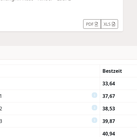
PDF
XLS
Bestzeit
33,64
1
37,67
i
2
38,53
i
3
39,87
i
40,94