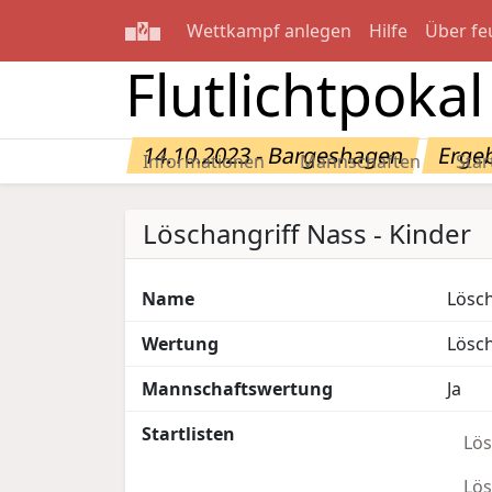
Wettkampf anlegen
Hilfe
Über fe
Flutlichtpokal
14.10.2023 - Bargeshagen
Erge
Informationen
Mannschaften
Star
Löschangriff Nass - Kinder
Name
Lösch
Wertung
Lösch
Mannschaftswertung
Ja
Startlisten
Lös
Lös