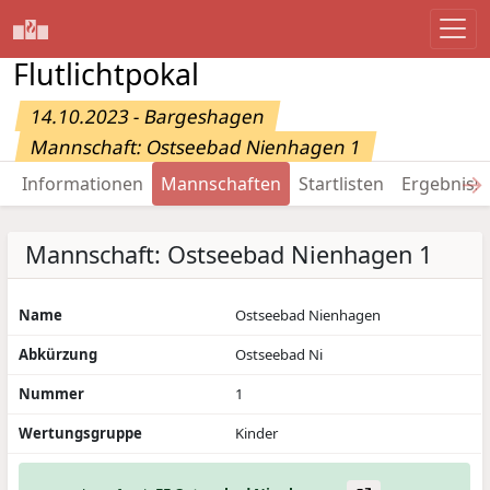
Flutlichtpokal
14.10.2023 - Bargeshagen
Mannschaft: Ostseebad Nienhagen 1
→
Informationen
Mannschaften
Startlisten
Ergebniss
Mannschaft: Ostseebad Nienhagen 1
Name
Ostseebad Nienhagen
Abkürzung
Ostseebad Ni
Nummer
1
Wertungsgruppe
Kinder