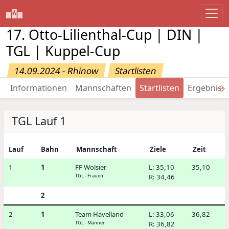
17. Otto-Lilienthal-Cup | DIN |
TGL | Kuppel-Cup
14.09.2024 - Rhinow
Startlisten
→
Informationen
Mannschaften
Startlisten
Ergebniss
TGL Lauf 1
Lauf
Bahn
Mannschaft
Ziele
Zeit
1
1
FF Wolsier
L: 35,10
35,10
TGL - Frauen
R: 34,46
2
2
1
Team Havelland
L: 33,06
36,82
TGL - Männer
R: 36,82