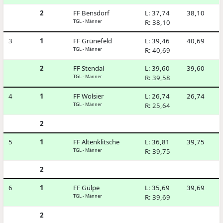
2
FF Bensdorf
L: 37,74
38,10
TGL - Männer
R: 38,10
3
1
FF Grünefeld
L: 39,46
40,69
TGL - Männer
R: 40,69
2
FF Stendal
L: 39,60
39,60
TGL - Männer
R: 39,58
4
1
FF Wolsier
L: 26,74
26,74
TGL - Männer
R: 25,64
2
5
1
FF Altenklitsche
L: 36,81
39,75
TGL - Männer
R: 39,75
2
6
1
FF Gülpe
L: 35,69
39,69
TGL - Männer
R: 39,69
2