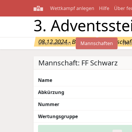
Wettkampf anlegen
Hilfe
Über fe
3. Adventsste
08.12.2024 - Beselin
Mannschaft
Informationen
Mannschaften
Wet
Mannschaft: FF Schwarz
Name
Abkürzung
Nummer
Wertungsgruppe