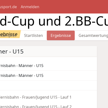
usport.de
Anmelden
nd-Cup und 2.BB-C
ebnisse
tkämpfer
Startlisten
Ergebnisse
Gesamtwertun
er - U15
nisbahn - Männer - U15
nisbahn - Männer - U15
rnisbahn - Frauen/Jugend U15 - Lauf 1
rnisbahn - Frauen/Jugend U15 - Lauf 2