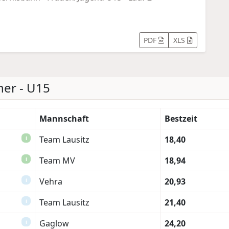
PDF
XLS
er - U15
Mannschaft
Bestzeit
Team Lausitz
18,40
i
Team MV
18,94
i
Vehra
20,93
i
Team Lausitz
21,40
i
Gaglow
24,20
i