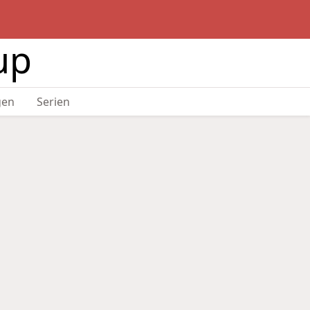
up
gen
Serien