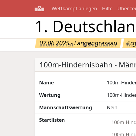
Wettkampf anlegen
Hilfe
Über fe
1. Deutschla
07.06.2025 - Langengrassau
Erg
Informationen
Mannschaften
Wet
100m-Hindernisbahn - Männ
Name
100m-Hinder
Wertung
100m-Hinder
Mannschaftswertung
Nein
Startlisten
100m-Hinde
100m-Hinde