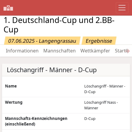
1. Deutschland-Cup und 2.BB-
Cup
07.06.2025 - Langengrassau
Ergebnisse
→
Informationen
Mannschaften
Wettkämpfer
Startlis
Löschangriff - Männer - D-Cup
Name
Löschangriff - Männer -
D-Cup
Wertung
Löschangriff Nass -
Männer
Mannschafts-Kennzeichnungen
D-Cup
(einschließend)