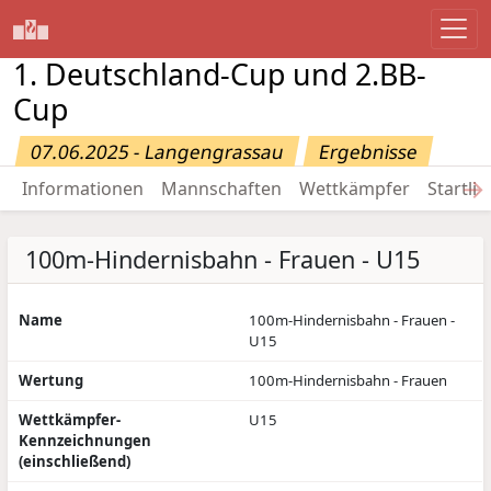
1. Deutschland-Cup und 2.BB-
Cup
07.06.2025 - Langengrassau
Ergebnisse
→
Informationen
Mannschaften
Wettkämpfer
Startlis
100m-Hindernisbahn - Frauen - U15
Name
100m-Hindernisbahn - Frauen -
U15
Wertung
100m-Hindernisbahn - Frauen
Wettkämpfer-
U15
Kennzeichnungen
(einschließend)