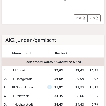
PDF
XLS
AK2 Jungen/gemischt
Mannschaft
Bestzeit
Gerät drehen, um mehr Spalten zu sehen
1.
JF Löberitz
27,63
27,63
35,23
2.
FF Harzgerode
29,59
29,59
32,92
3.
FF Gatersleben
31,82
31,82
34,83
i
4.
FF Pansfelde
33,35
38,66
33,35
5.
Jf Nachterstedt
34,43
34,43
40,79