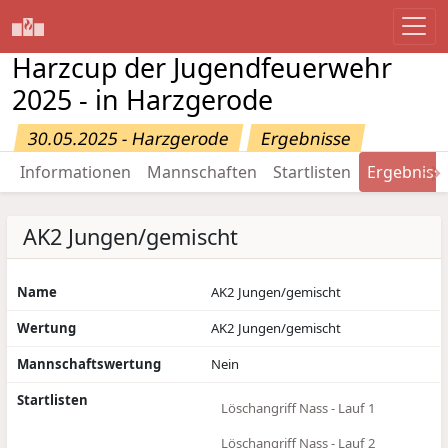
Harzcup der Jugendfeuerwehr
2025 - in Harzgerode
30.05.2025 - Harzgerode
Ergebnisse
→
Informationen
Mannschaften
Startlisten
Ergebniss
AK2 Jungen/gemischt
Name
AK2 Jungen/gemischt
Wertung
AK2 Jungen/gemischt
Mannschaftswertung
Nein
Startlisten
Löschangriff Nass - Lauf 1
Löschangriff Nass - Lauf 2