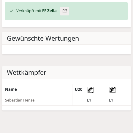
Verknüpft mit
FF Zella
Gewünschte Wertungen
Wettkämpfer
Name
U20
Sebastian Hensel
E1
E1