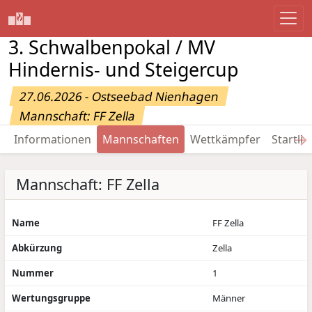
3. Schwalbenpokal / MV
Hindernis- und Steigercup
27.06.2026 - Ostseebad Nienhagen
Mannschaft: FF Zella
→
Informationen
Mannschaften
Wettkämpfer
Startlis
Mannschaft: FF Zella
Name
FF Zella
Abkürzung
Zella
Nummer
1
Wertungsgruppe
Männer