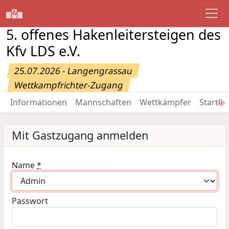
5. offenes Hakenleitersteigen des
Kfv LDS e.V.
25.07.2026 - Langengrassau
Wettkampfrichter-Zugang
→
Informationen
Mannschaften
Wettkämpfer
Startlis
Mit Gastzugang anmelden
Name
*
Passwort