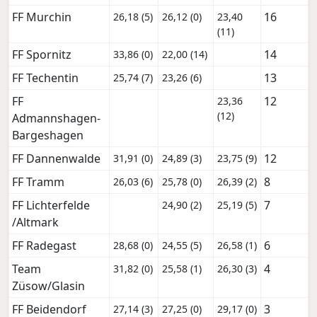
FF Murchin
16
26,18 (5)
26,12 (0)
23,40
(11)
FF Spornitz
14
33,86 (0)
22,00 (14)
FF Techentin
13
25,74 (7)
23,26 (6)
FF
12
23,36
(12)
Admannshagen-
Bargeshagen
FF Dannenwalde
12
31,91 (0)
24,89 (3)
23,75 (9)
FF Tramm
8
26,03 (6)
25,78 (0)
26,39 (2)
FF Lichterfelde
7
24,90 (2)
25,19 (5)
/Altmark
FF Radegast
6
28,68 (0)
24,55 (5)
26,58 (1)
Team
4
31,82 (0)
25,58 (1)
26,30 (3)
Züsow/Glasin
FF Beidendorf
3
27,14 (3)
27,25 (0)
29,17 (0)