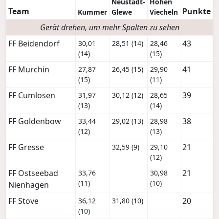
Neustadt-
Hohen
Team
Punkte
Kummer
Glewe
Viecheln
Gerät drehen, um mehr Spalten zu sehen
FF Beidendorf
43
30,01
28,51 (14)
28,46
(14)
(15)
FF Murchin
41
27,87
26,45 (15)
29,90
(15)
(11)
FF Cumlosen
39
31,97
30,12 (12)
28,65
(13)
(14)
FF Goldenbow
38
33,44
29,02 (13)
28,98
(12)
(13)
FF Gresse
21
32,59 (9)
29,10
(12)
FF Ostseebad
21
33,76
30,98
(11)
(10)
Nienhagen
FF Stove
20
36,12
31,80 (10)
(10)