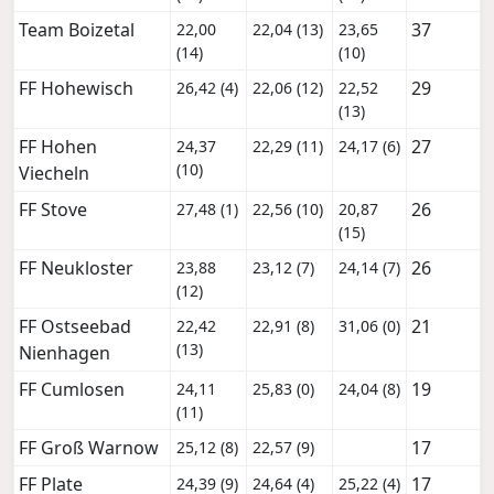
Team Boizetal
37
22,00
22,04 (13)
23,65
(14)
(10)
FF Hohewisch
29
26,42 (4)
22,06 (12)
22,52
(13)
FF Hohen
27
24,37
22,29 (11)
24,17 (6)
(10)
Viecheln
FF Stove
26
27,48 (1)
22,56 (10)
20,87
(15)
FF Neukloster
26
23,88
23,12 (7)
24,14 (7)
(12)
FF Ostseebad
21
22,42
22,91 (8)
31,06 (0)
(13)
Nienhagen
FF Cumlosen
19
24,11
25,83 (0)
24,04 (8)
(11)
FF Groß Warnow
17
25,12 (8)
22,57 (9)
FF Plate
17
24,39 (9)
24,64 (4)
25,22 (4)