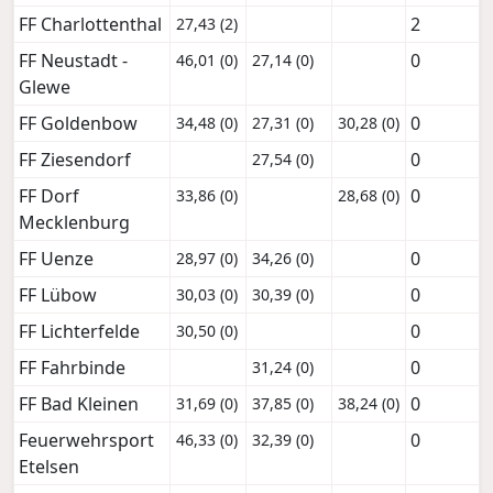
FF Charlottenthal
2
27,43 (2)
FF Neustadt -
0
46,01 (0)
27,14 (0)
Glewe
FF Goldenbow
0
34,48 (0)
27,31 (0)
30,28 (0)
FF Ziesendorf
0
27,54 (0)
FF Dorf
0
33,86 (0)
28,68 (0)
Mecklenburg
FF Uenze
0
28,97 (0)
34,26 (0)
FF Lübow
0
30,03 (0)
30,39 (0)
FF Lichterfelde
0
30,50 (0)
FF Fahrbinde
0
31,24 (0)
FF Bad Kleinen
0
31,69 (0)
37,85 (0)
38,24 (0)
Feuerwehrsport
0
46,33 (0)
32,39 (0)
Etelsen