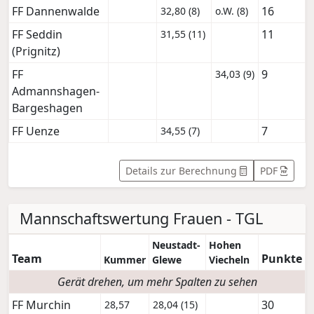
FF Dannenwalde
16
32,80 (8)
o.W. (8)
FF Seddin
11
31,55 (11)
(Prignitz)
FF
9
34,03 (9)
Admannshagen-
Bargeshagen
FF Uenze
7
34,55 (7)
Details zur Berechnung
PDF
Mannschaftswertung Frauen - TGL
Neustadt-
Hohen
Team
Punkte
Kummer
Glewe
Viecheln
Gerät drehen, um mehr Spalten zu sehen
FF Murchin
30
28,57
28,04 (15)