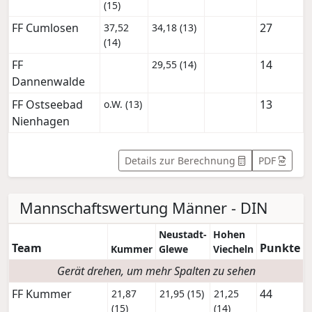
(15)
FF Cumlosen
27
37,52
34,18 (13)
(14)
FF
14
29,55 (14)
Dannenwalde
FF Ostseebad
13
o.W. (13)
Nienhagen
Details zur Berechnung
PDF
Mannschaftswertung Männer - DIN
Neustadt-
Hohen
Team
Punkte
Kummer
Glewe
Viecheln
Gerät drehen, um mehr Spalten zu sehen
FF Kummer
44
21,87
21,95 (15)
21,25
(15)
(14)