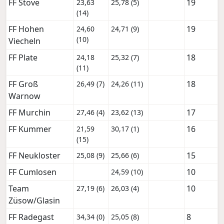
FF Stove
19
23,63
25,78 (5)
(14)
FF Hohen
19
24,60
24,71 (9)
(10)
Viecheln
FF Plate
18
24,18
25,32 (7)
(11)
FF Groß
18
26,49 (7)
24,26 (11)
Warnow
FF Murchin
17
27,46 (4)
23,62 (13)
FF Kummer
16
21,59
30,17 (1)
(15)
FF Neukloster
15
25,08 (9)
25,66 (6)
FF Cumlosen
10
24,59 (10)
Team
10
27,19 (6)
26,03 (4)
Züsow/Glasin
FF Radegast
8
34,34 (0)
25,05 (8)