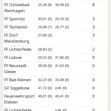
FF Ostseebad
8
25,36 (8)
30,96 (0)
Nienhagen
FF Spornitz
3
30,01 (0)
26,33 (3)
FF Techentin
3
29,06 (1)
26,77 (2)
FF Dorf
3
27,86 (3)
Mecklenburg
FF Lichterfelde
2
28,83 (2)
FF Lübow
0
29,52 (0)
31,86 (0)
FF Neustadt -
0
39,00 (0)
31,63 (0)
Glewe
FF Bad Kleinen
0
32,23 (0)
33,48 (0)
GF Siggelkow
0
41,72 (0)
o.W. (0)
Feuerwehrsport
0
49,01 (0)
43,41 (0)
Etelsen
FF Lichterfelde
0
o.W. (0)