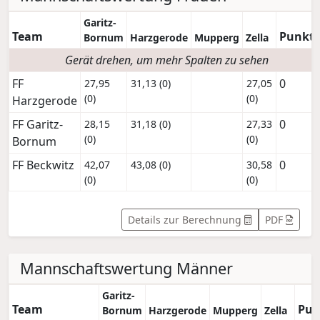
Garitz-
Team
Punkt
Bornum
Harzgerode
Mupperg
Zella
Gerät drehen, um mehr Spalten zu sehen
FF
0
27,95
31,13 (0)
27,05
(0)
(0)
Harzgerode
FF Garitz-
0
28,15
31,18 (0)
27,33
(0)
(0)
Bornum
FF Beckwitz
0
42,07
43,08 (0)
30,58
(0)
(0)
Details zur Berechnung
PDF
Mannschaftswertung Männer
Garitz-
Team
Pun
Bornum
Harzgerode
Mupperg
Zella