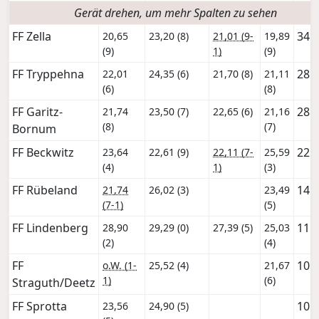
Gerät drehen, um mehr Spalten zu sehen
FF Zella
34
20,65
23,20 (8)
21,01 (9-
19,89
(9)
1)
(9)
FF Tryppehna
28
22,01
24,35 (6)
21,70 (8)
21,11
(6)
(8)
FF Garitz-
28
21,74
23,50 (7)
22,65 (6)
21,16
(8)
(7)
Bornum
FF Beckwitz
22
23,64
22,61 (9)
22,11 (7-
25,59
(4)
1)
(3)
FF Rübeland
14
21,74
26,02 (3)
23,49
(7-1)
(5)
FF Lindenberg
11
28,90
29,29 (0)
27,39 (5)
25,03
(2)
(4)
FF
10
o.W. (1-
25,52 (4)
21,67
1)
(6)
Straguth/Deetz
FF Sprotta
10
23,56
24,90 (5)