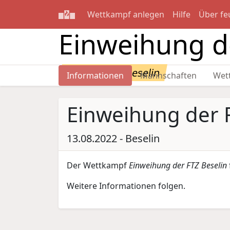
Wettkampf anlegen
Hilfe
Über fe
Einweihung d
13.08.2022 - Beselin
Informationen
Mannschaften
Wet
Einweihung der 
13.08.2022 - Beselin
Der Wettkampf
Einweihung der FTZ Beselin
Weitere Informationen folgen.