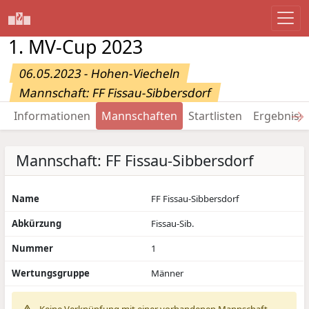
1. MV-Cup 2023
06.05.2023 - Hohen-Viecheln
Mannschaft: FF Fissau-Sibbersdorf
→
Informationen
Mannschaften
Startlisten
Ergebniss
Mannschaft: FF Fissau-Sibbersdorf
Name
FF Fissau-Sibbersdorf
Abkürzung
Fissau-Sib.
Nummer
1
Wertungsgruppe
Männer