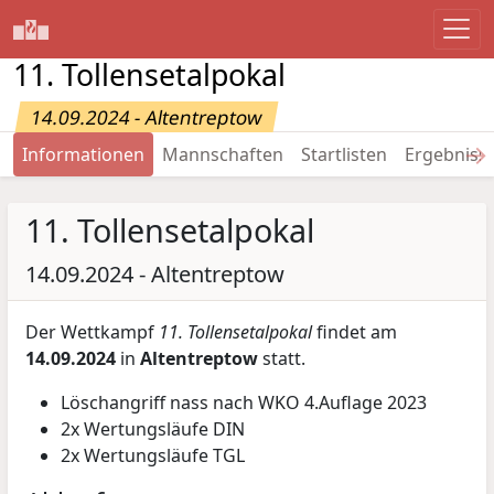
11. Tollensetalpokal
14.09.2024 - Altentreptow
→
Informationen
Mannschaften
Startlisten
Ergebniss
11. Tollensetalpokal
14.09.2024 - Altentreptow
Der Wettkampf
11. Tollensetalpokal
findet am
14.09.2024
in
Altentreptow
statt.
Löschangriff nass nach WKO 4.Auflage 2023
2x Wertungsläufe DIN
2x Wertungsläufe TGL