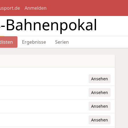
usport.de
Anmelden
4-Bahnenpokal
n
tlisten
Ergebnisse
Serien
Ansehen
Ansehen
Ansehen
Ansehen