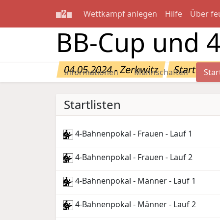
Wettkampf anlegen
Hilfe
Über fe
BB-Cup und 
04.05.2024 - Zerkwitz
Startliste
Informationen
Mannschaften
Star
Startlisten
4-Bahnenpokal - Frauen - Lauf 1
4-Bahnenpokal - Frauen - Lauf 2
4-Bahnenpokal - Männer - Lauf 1
4-Bahnenpokal - Männer - Lauf 2