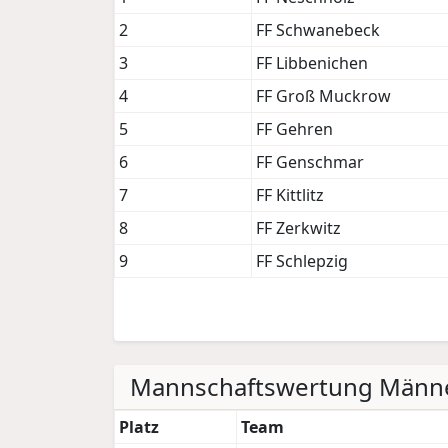
2
FF Schwanebeck
3
FF Libbenichen
4
FF Groß Muckrow
5
FF Gehren
6
FF Genschmar
7
FF Kittlitz
8
FF Zerkwitz
9
FF Schlepzig
Mannschaftswertung Männ
Platz
Team