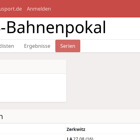
usport.de
Anmelden
4-Bahnenpokal
tlisten
Ergebnisse
Serien
n
Zerkwitz
LA
27,08 (16)