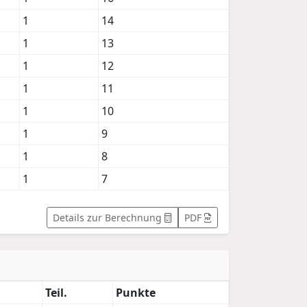
1
14
1
13
1
12
1
11
1
10
1
9
1
8
1
7
Details zur Berechnung
PDF
Teil.
Punkte