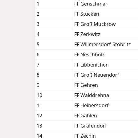
1
FF Genschmar
2
FF Stücken
3
FF Groß Muckrow
4
FF Zerkwitz
5
FF Willmersdorf-Stöbritz
6
FF Neschholz
7
FF Libbenichen
8
FF Groß Neuendorf
9
FF Gehren
10
FF Walddrehna
11
FF Heinersdorf
12
FF Gahlen
13
FF Gräfendorf
14
FF Zechin