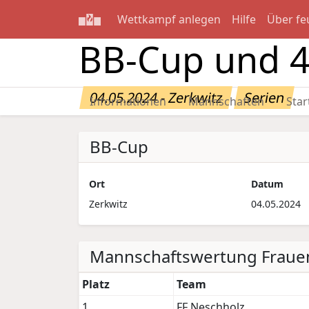
Wettkampf anlegen
Hilfe
Über fe
BB-Cup und 
04.05.2024 - Zerkwitz
Serien
Informationen
Mannschaften
Star
BB-Cup
Ort
Datum
Zerkwitz
04.05.2024
Mannschaftswertung Fraue
Platz
Team
1
FF Neschholz