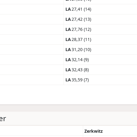
LA
27,41 (14)
LA
27,42 (13)
LA
27,76 (12)
LA
28,37 (11)
LA
31,20 (10)
LA
32,14 (9)
LA
32,43 (8)
LA
35,59 (7)
er
Zerkwitz