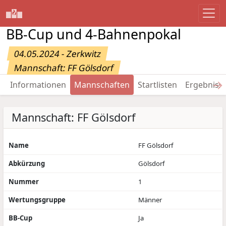
BB-Cup und 4-Bahnenpokal
04.05.2024 - Zerkwitz
Mannschaft: FF Gölsdorf
→
Informationen
Mannschaften
Startlisten
Ergebniss
Mannschaft: FF Gölsdorf
Name
FF Gölsdorf
Abkürzung
Gölsdorf
Nummer
1
Wertungsgruppe
Männer
BB-Cup
Ja