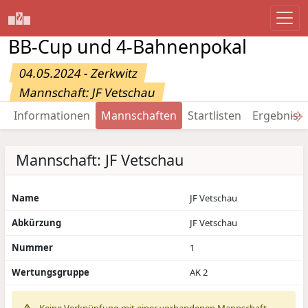
BB-Cup und 4-Bahnenpokal
04.05.2024 - Zerkwitz
Mannschaft: JF Vetschau
→
Informationen
Mannschaften
Startlisten
Ergebniss
Mannschaft: JF Vetschau
Name
JF Vetschau
Abkürzung
JF Vetschau
Nummer
1
Wertungsgruppe
AK 2