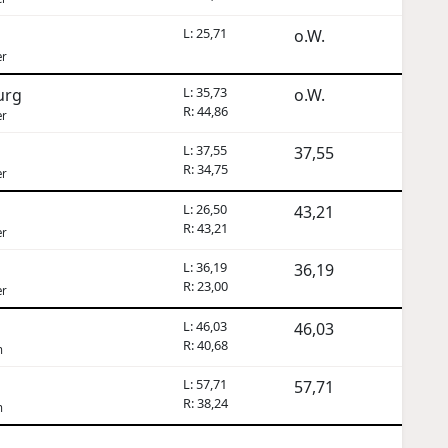
L: 25,71
o.W.
er
L: 35,73
urg
o.W.
R: 44,86
er
L: 37,55
37,55
R: 34,75
er
L: 26,50
43,21
R: 43,21
er
L: 36,19
n
36,19
R: 23,00
er
L: 46,03
46,03
R: 40,68
n
L: 57,71
57,71
R: 38,24
n