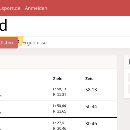
usport.de
Anmelden
id
rtlisten
tlisten
Ergebnisse
Ziele
Zeit
L: 58,13
58,13
R: 55,31
er
L: 50,44
50,44
R: 33,65
er
L: 27,61
30,46
R: 30,46
er