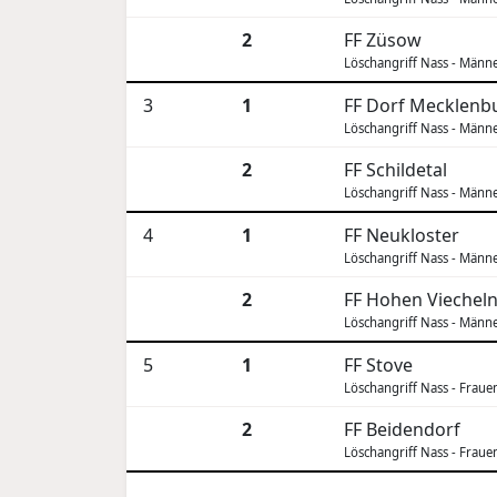
2
FF Züsow
Löschangriff Nass - Männ
3
1
FF Dorf Mecklenb
Löschangriff Nass - Männ
2
FF Schildetal
Löschangriff Nass - Männ
4
1
FF Neukloster
Löschangriff Nass - Männ
2
FF Hohen Viechel
Löschangriff Nass - Männ
5
1
FF Stove
Löschangriff Nass - Fraue
2
FF Beidendorf
Löschangriff Nass - Fraue