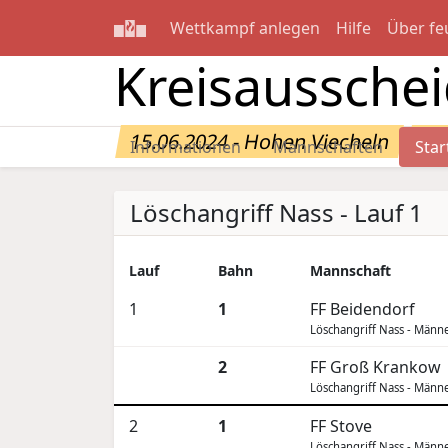
Wettkampf anlegen
Hilfe
Über fe
Kreisaussche
15.06.2024 - Hohen Viecheln
Sta
Informationen
Mannschaften
Star
Löschangriff Nass - Lauf 1
Lauf
Bahn
Mannschaft
1
1
FF Beidendorf
Löschangriff Nass - Männ
2
FF Groß Krankow
Löschangriff Nass - Männ
2
1
FF Stove
Löschangriff Nass - Männ